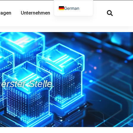
German
Fragen
Unternehmen
Kontakt
English
French
Russian
Spanish
Dutch
Greek
Danish
rster Stelle.
Norwegian
Arabic
Italian