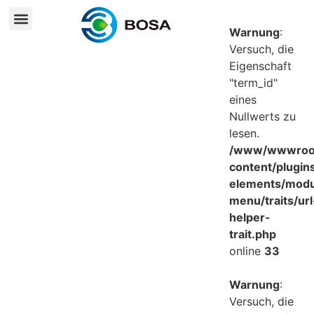
Warnung
:
Versuch, die
Eigenschaft
"term_id"
eines
Nullwerts zu
lesen.
/www/wwwroot
content/plugin
elements/mod
menu/traits/url
helper-
trait.php
online
33
Warnung
:
Versuch, die