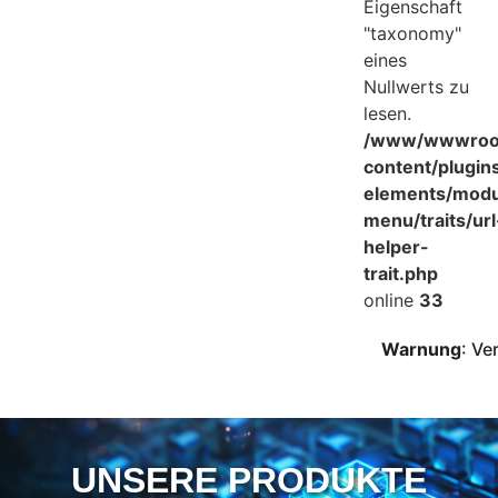
Eigenschaft
"taxonomy"
eines
Nullwerts zu
lesen.
/www/wwwroot
content/plugin
elements/mod
menu/traits/url
helper-
trait.php
online
33
Warnung
: Ve
UNSERE PRODUKTE