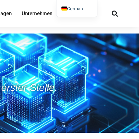
German
Fragen
Unternehmen
Kontakt
English
French
Russian
Spanish
Dutch
Greek
Danish
rster Stelle.
Norwegian
Arabic
Italian