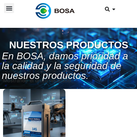
NUESTROS PRODUCTOS
En BOSA, damos prioridad a
la calidad y la seguridad de
nuestros productos.
Mostrando el único resultado