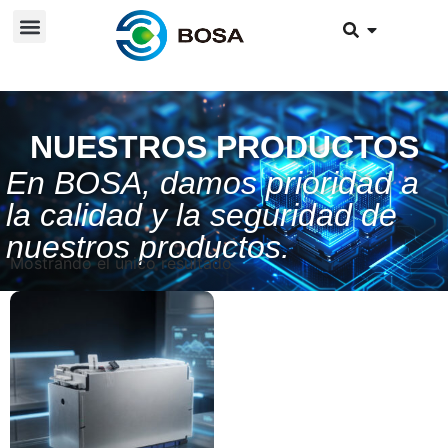
NUESTROS PRODUCTOS
En BOSA, damos prioridad a
la calidad y la seguridad de
nuestros productos.
Mostrando el único resultado