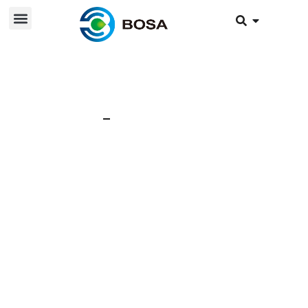
4 septembre 2024
Nouvelles
BOSA a participé au
Gala Eco-Mobil sur la
Schlossplatz à
Schwetzingen en
Allemagne