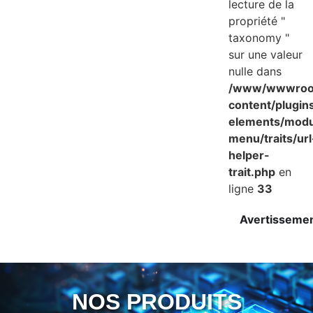
lecture de la
propriété "
taxonomy "
sur une valeur
nulle dans
/www/wwwroot
content/plugin
elements/mod
menu/traits/url
helper-
trait.php
en
ligne
33
Avertisseme
NOS PRODUITS