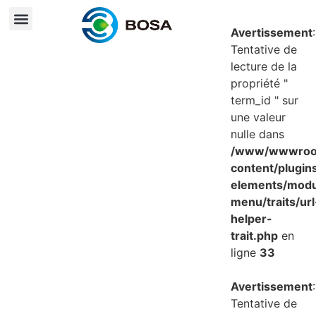
Avertissement
:
Tentative de
lecture de la
propriété "
term_id " sur
une valeur
nulle dans
/www/wwwroot
content/plugin
elements/mod
menu/traits/url
helper-
trait.php
en
ligne
33
Avertissement
:
Tentative de