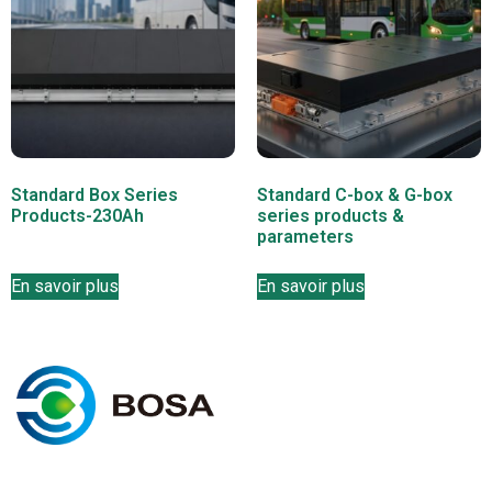
Standard Box Series
Standard C-box & G-box
Products-230Ah
series products &
parameters
En savoir plus
En savoir plus
I