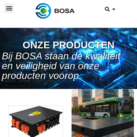
ONZE PRODUCTEN
Bij BOSA staan de kwaliteit
en veiligheid van onze
producten voorop.
Toont alle 6 resultaten