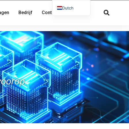
Dutch
ragen
Bedrijf
Contact
English
French
Russian
Spanish
German
Greek
Danish
voorop.
Norwegian
Arabic
Italian