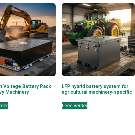
h Voltage Battery Pack
LFP hybrid battery system for
vy Machinery
agricultural machinery-specific
rder
Lees verder