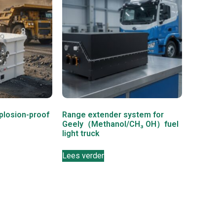
plosion-proof
Range extender system for
Geely（Methanol/CH₃ OH）fuel
light truck
Lees verder