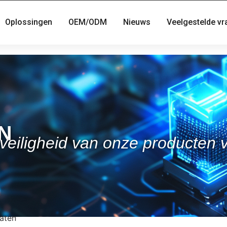
Oplossingen
OEM/ODM
Nieuws
Veelgestelde v
N
 veiligheid van onze producten 
taten