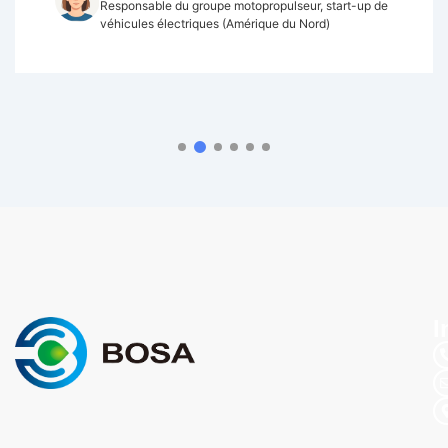
Responsable du groupe motopropulseur, start-up de
véhicules électriques (Amérique du Nord)
I