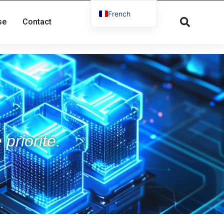
French
se
Contact
English
Russian
Spanish
Dutch
German
Greek
Danish
priorité.
Norwegian
Arabic
Italian