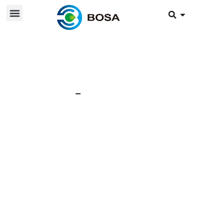
4. September 2024
Nachricht
BOSA nahm an der
Eco-Mobil-Gala auf
dem Schlossplatz in
Schwetzingen teil