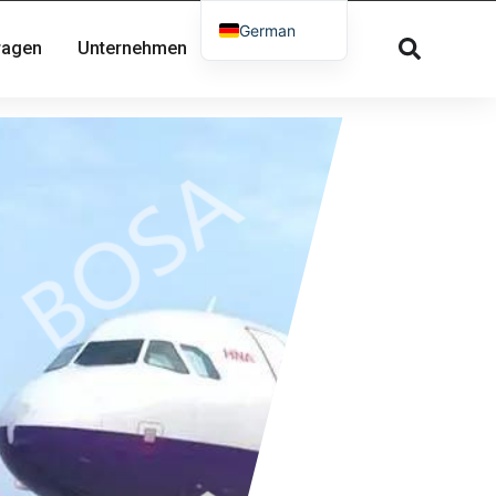
German
Fragen
Unternehmen
Kontakt
English
French
Russian
Spanish
Dutch
Greek
Danish
Norwegian
Arabic
Italian