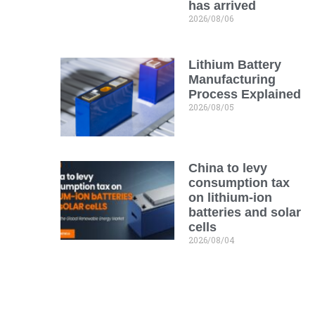
has arrived
2026/08/06
Lithium Battery
Manufacturing
Process Explained
2026/08/05
China to levy
consumption tax
on lithium-ion
batteries and solar
cells
2026/08/04