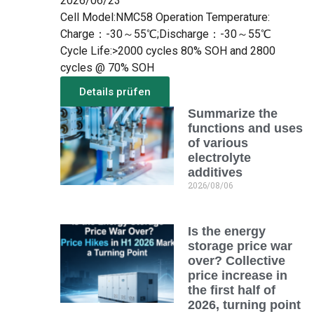
2026/06/23
Cell Model:NMC58 Operation Temperature:
Charge：-30～55℃;Discharge：-30～55℃
Cycle Life:>2000 cycles 80% SOH and 2800
cycles @ 70% SOH
Details prüfen
Summarize the
Mehr aus dem Neuen
functions and uses
of various
electrolyte
additives
2026/08/06
Is the energy
storage price war
over? Collective
price increase in
the first half of
2026, turning point