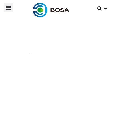
12 aug. 2019
Nieuws
Onze accu's voldoen
aan de
explosieveiligheidsnor
m van TÜV Rheinland.