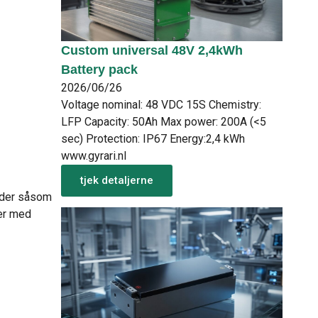
Custom universal 48V 2,4kWh
Battery pack
2026/06/26
Voltage nominal: 48 VDC 15S Chemistry:
LFP Capacity: 50Ah Max power: 200A (<5
sec) Protection: IP67 Energy:2,4 kWh
www.gyrari.nl
tjek detaljerne
råder såsom
der med