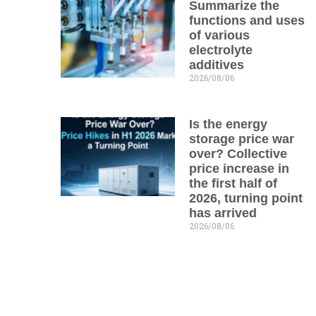
Summarize the
functions and uses
of various
electrolyte
additives
2026/08/06
Is the energy
storage price war
over? Collective
price increase in
the first half of
2026, turning point
has arrived
2026/08/06