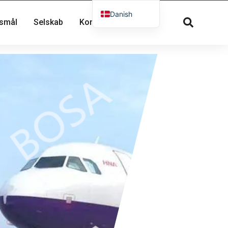
Danish
gsmål
Selskab
Kontakte
English
French
Russian
Spanish
Dutch
German
Greek
Norwegian
Arabic
Italian