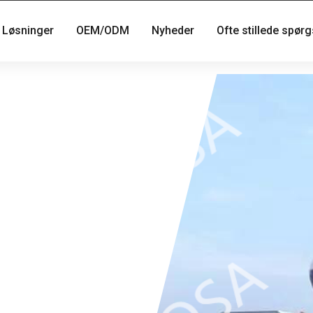
Løsninger
OEM/ODM
Nyheder
Ofte stillede spør
r TÜV
sikre