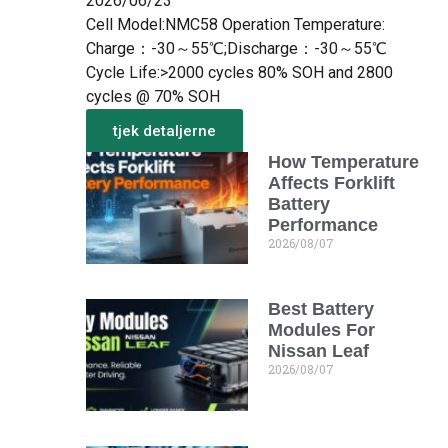
2026/06/23
Cell Model:NMC58 Operation Temperature:
Charge：-30～55℃;Discharge：-30～55℃
Cycle Life:>2000 cycles 80% SOH and 2800
cycles @ 70% SOH
tjek detaljerne
How Temperature
Mere fra det nye
Affects Forklift
Battery
Performance
2026/08/07
Best Battery
Modules For
Nissan Leaf
2026/08/07