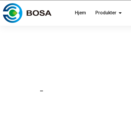
Hjem
Produkter
12. august 2019
Nyheder
Vores batterier opfylde
Rheinlands eksplosions
certificering.