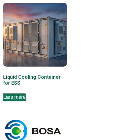
Liquid Cooling Container
for ESS
Læs mere
K