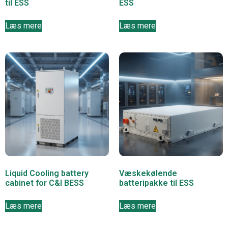
til ESS
ESS
Læs mere
Læs mere
Liquid Cooling battery
Væskekølende
cabinet for C&I BESS
batteripakke til ESS
Læs mere
Læs mere