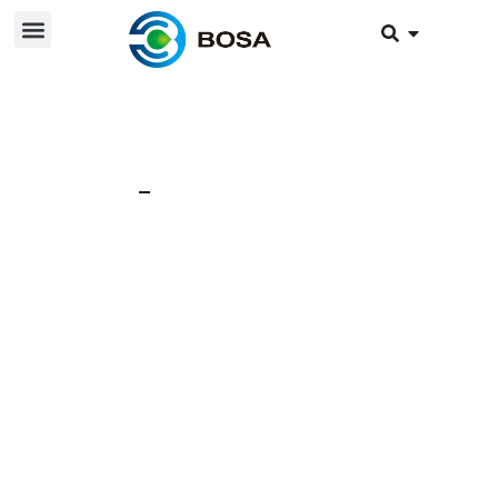
9. August 2024
Nachricht
Thermisches
Durchgehen von
Lithium-
Eisenphosphat-
Batterien und