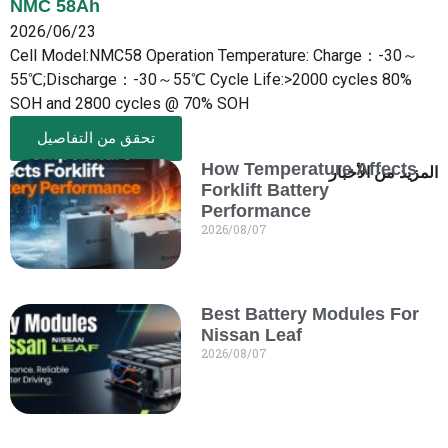
NMC 58Ah
2026/06/23
Cell Model:NMC58 Operation Temperature: Charge：-30～
55℃;Discharge：-30～55℃ Cycle Life:>2000 cycles 80%
SOH and 2800 cycles @ 70% SOH
تحقق من التفاصيل
How Temperature Affects
المزيد من الأخبار
Forklift Battery
Performance
2026/08/07
Best Battery Modules For
Nissan Leaf
2026/08/07