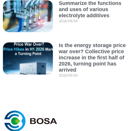
Summarize the functions
and uses of various
electrolyte additives
2026/08/06
Is the energy storage price
war over? Collective price
increase in the first half of
2026, turning point has
arrived
2026/08/06
ل