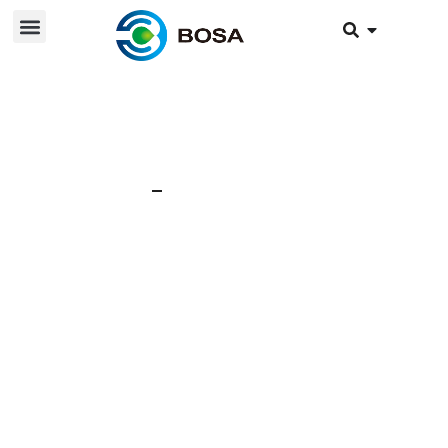
22 november 2024
Nieuws
Redenen voor het
opzwellen van
lithiumbatterijpakkette
n