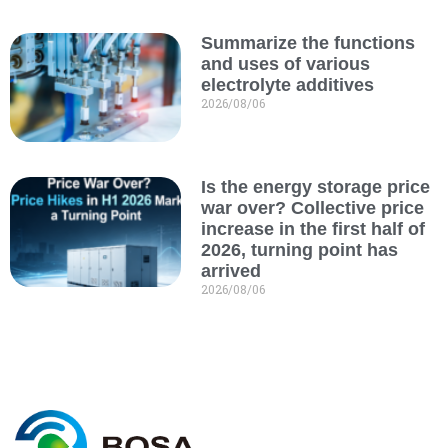
Summarize the functions
and uses of various
electrolyte additives
2026/08/06
Is the energy storage price
war over? Collective price
increase in the first half of
2026, turning point has
arrived
2026/08/06
I