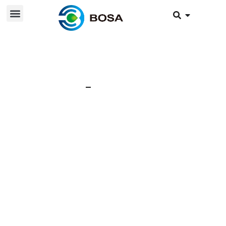
28 de marzo de 2025
Noticias
PAQUETE DE
BATERÍAS | Diseño de
la estructura del
bastidor del paquete
de baterías de litio