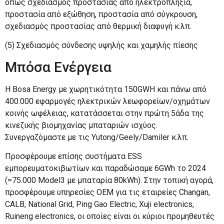
όπως σχεδιασμός προστασίας από ηλεκτροπληξία,
προστασία από εξώθηση, προστασία από σύγκρουση,
σχεδιασμός προστασίας από θερμική διαφυγή κ.λπ.
(5) Σχεδιασμός σύνδεσης υψηλής και χαμηλής πίεσης
Μπόσα Ενέργεια
Η Bosa Energy με χωρητικότητα 150GWH και πάνω από
400.000 εφαρμογές ηλεκτρικών λεωφορείων/οχημάτων
κοινής ωφέλειας, κατατάσσεται στην πρώτη 5άδα της
κινεζικής βιομηχανίας μπαταριών ισχύος.
Συνεργαζόμαστε με τις Yutong/Geely/Damiler κ.λπ.
Προσφέρουμε επίσης συστήματα ESS
εμπορευματοκιβωτίων και παραδώσαμε 6GWh το 2024
(=75.000 Model3 με μπαταρία 80kWh). Στην τοπική αγορά,
προσφέρουμε υπηρεσίες OEM για τις εταιρείες Changan,
CALB, National Grid, Ping Gao Electric, Xuji electronics,
Ruineng electronics, οι οποίες είναι οι κύριοι προμηθευτές