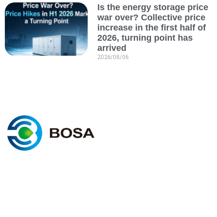
Is the energy storage price
war over? Collective price
increase in the first half of
2026, turning point has
arrived
2026/08/06
Σ