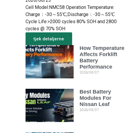
2026/06/23
Cell Model:NMC58 Operation Temperature:
Charge：-30～55℃;Discharge：-30～55℃
Cycle Life:>2000 cycles 80% SOH and 2800
cycles @ 70% SOH
tjek detaljerne
How Temperature
Mere fra det nye
Affects Forklift
Battery
Performance
2026/08/07
Best Battery
Modules For
Nissan Leaf
2026/08/07