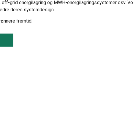
et, off-grid energilagring og MWH-energilagringssystemer osv. V
bedre deres systemdesign.
rønnere fremtid.