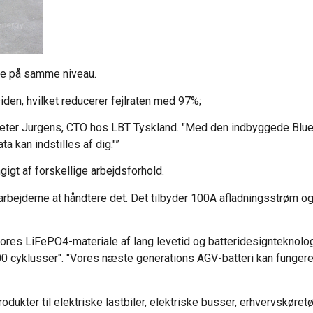
ste på samme niveau.
siden, hvilket reducerer fejlraten med 97%;
 Peter Jurgens, CTO hos LBT Tyskland. "Med den indbyggede Blue
a kan indstilles af dig."”
gt af forskellige arbejdsforhold.
arbejderne at håndtere det. Det tilbyder 100A afladningsstrøm o
vores LiFePO4-materiale af lang levetid og batteridesignteknolog
0 cyklusser". "Vores næste generations AGV-batteri kan fungere
ukter til elektriske lastbiler, elektriske busser, erhvervskøretøj