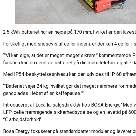
2,5 kWh-batteriet har en højde på 170 mm, hvilket er den lave
Forskelligt med snesevis af celler indeni, er der kun 4 celler i 
“"Vi kan sige, at det er meget, meget sikrere," kommenterede
funktion kan du nemt se batteriet på din mobiltelefon, og alle dat
Med IP54-beskyttelsesniveau kan den udvides til IP 68 afhængi
“"Batteriet vejer 24 kg, hvilket gør det meget nemmere for med
genoplades i løbet af en kaffepause."”
Introduceret af Luca lu, salgsdirektør hos BOSA Energy, "Med 
LFP-celle fremragende sikkerhedsydelse og en levetid på 600
℃ arbejdsforhold".
Bosa Energy fokuserer på standardbatterimoduler og leverer prod