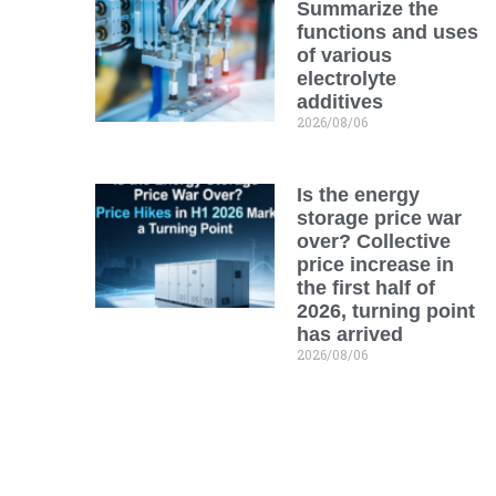
Summarize the
functions and uses
of various
electrolyte
additives
2026/08/06
Is the energy
storage price war
over? Collective
price increase in
the first half of
2026, turning point
has arrived
2026/08/06