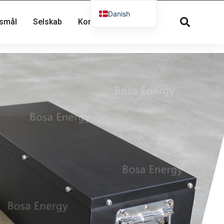
Danish
gsmål
Selskab
Kontakte
English
French
Russian
Spanish
Dutch
German
Greek
Norwegian
Arabic
Italian