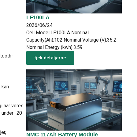
LF100LA
2026/06/24
Cell Model:LF100LA Nominal
Capacity(Ah):102 Nominal Voltage (V):35.2
Nominal Energy (kwh):3.59
tooth-
tjek detaljerne
g kan
i har vores
 under -20
er,
NMC 117Ah Battery Module