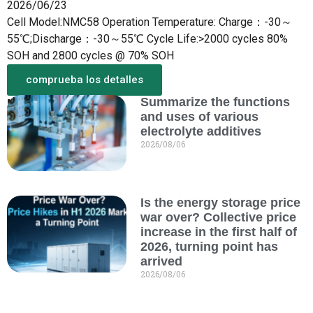
2026/06/23
Cell Model:NMC58 Operation Temperature: Charge：-30～
55℃;Discharge：-30～55℃ Cycle Life:>2000 cycles 80%
SOH and 2800 cycles @ 70% SOH
comprueba los detalles
Summarize the functions
Más de lo nuevo
and uses of various
electrolyte additives
2026/08/06
Is the energy storage price
war over? Collective price
increase in the first half of
2026, turning point has
arrived
2026/08/06