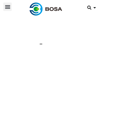
10 de abril de 2023
Noticias
Módulos BOSA
ENERGY HV para
sistemas de
almacenamiento de
energía en