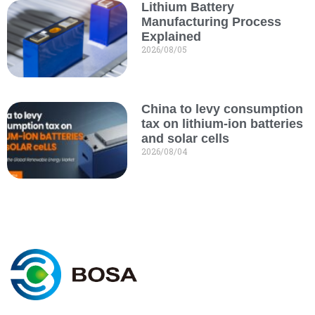
Lithium Battery
Manufacturing Process
Explained
2026/08/05
China to levy consumption
tax on lithium-ion batteries
and solar cells
2026/08/04
I