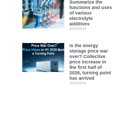
Summarize the
functions and uses
of various
electrolyte
additives
2026/08/06
Is the energy
storage price war
over? Collective
price increase in
the first half of
2026, turning point
has arrived
2026/08/06