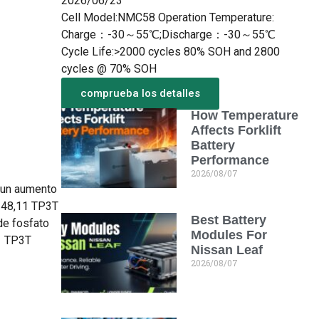
2026/06/23
Cell Model:NMC58 Operation Temperature:
Charge：-30～55℃;Discharge：-30～55℃
Cycle Life:>2000 cycles 80% SOH and 2800
cycles @ 70% SOH
comprueba los detalles
How Temperature
Más de lo nuevo
Affects Forklift
Battery
Performance
2026/08/07
e un aumento
a 48,11 TP3T
Best Battery
de fosfato
Modules For
41 TP3T
Nissan Leaf
2026/08/07