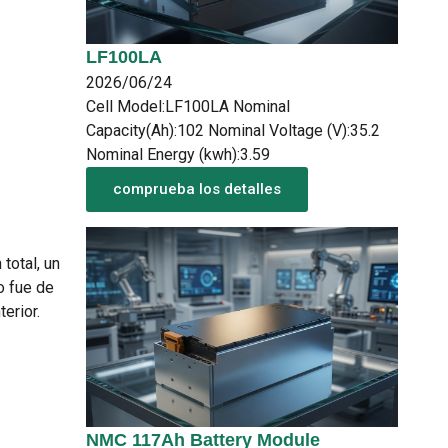
LF100LA
2026/06/24
Cell Model:LF100LA Nominal
Capacity(Ah):102 Nominal Voltage (V):35.2
Nominal Energy (kwh):3.59
comprueba los detalles
total, un
o fue de
terior.
NMC 117Ah Battery Module