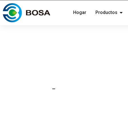
Hogar
Productos
22 de febrero de 2022
Noticias
La cantidad instalada d
se duplicó en China en 
alcanzando los 79,8 G