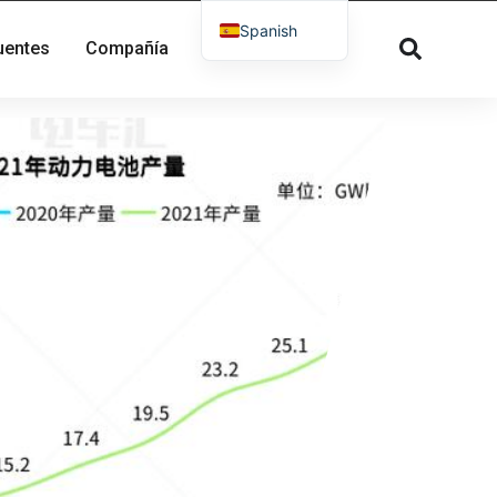
Spanish
uentes
Compañía
Contacto
English
French
Russian
Dutch
German
Greek
Danish
Norwegian
Arabic
Italian