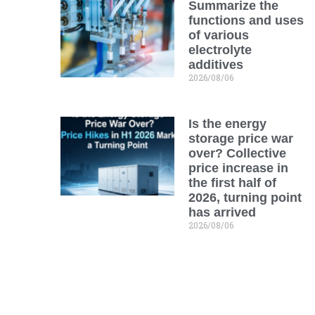
Summarize the
functions and uses
of various
electrolyte
additives
2026/08/06
Is the energy
storage price war
over? Collective
price increase in
the first half of
2026, turning point
has arrived
2026/08/06