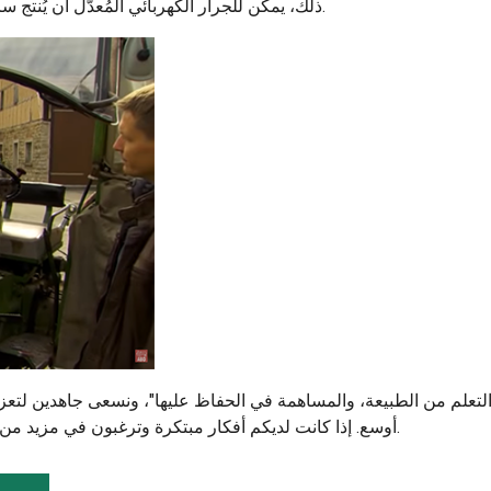
ذلك، يمكن للجرار الكهربائي المُعدَّل أن يُنتج سرعة وعزم دوران أعلى من الجرارات التقليدية دون إصدار أي ضوضاء.
"التعلم من الطبيعة، والمساهمة في الحفاظ عليها"، ونسعى جاهدين لتعز
أوسع. إذا كانت لديكم أفكار مبتكرة وترغبون في مزيد من المعلومات عن منتجاتنا، فتواصلوا معنا، ولنعمل معًا على تغيير العالم.