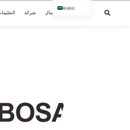
Arabic
اتصال
شركة
التعليما
English
French
Russian
Spanish
Dutch
German
Greek
Danish
Norwegian
Italian