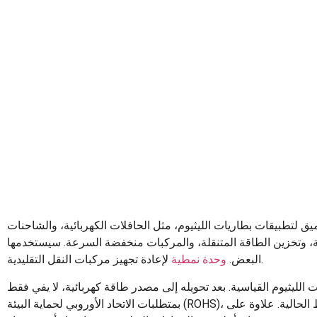
لتطبيقات بطاريات الليثيوم، مثل الحافلات الكهربائية، والشاحنات
ئية، وتخزين الطاقة المتنقلة، والمركبات منخفضة السرعة. سيستخدمها
لإعادة تجهيز مركبات النقل التقليدية.
البعض.
وحدة نمطية
الليثيوم القياسية. بعد تحويله إلى مصدر طاقة كهربائية، لا يفي فقط
بمتطلبات الاتحاد الأوروبي لحماية البيئة (ROHS)، بل يساعد العملاء أيضًا على توفير 90% من تكلفة الوقود في ظل ارتفاع أسعار النفط الحالية. علاوة على