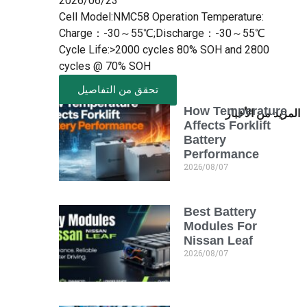
2026/06/23
Cell Model:NMC58 Operation Temperature:
Charge：-30～55℃;Discharge：-30～55℃
Cycle Life:>2000 cycles 80% SOH and 2800
cycles @ 70% SOH
تحقق من التفاصيل
How Temperature
المزيد من الأخبار
Affects Forklift
Battery
Performance
2026/08/07
Best Battery
Modules For
Nissan Leaf
2026/08/07