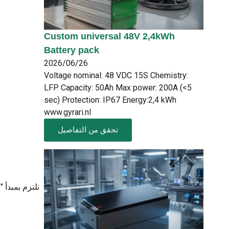
Custom universal 48V 2,4kWh
Battery pack
2026/06/26
Voltage nominal: 48 VDC 15S Chemistry:
LFP Capacity: 50Ah Max power: 200A (<5
sec) Protection: IP67 Energy:2,4 kWh
www.gyrari.nl
تحقق من التفاصيل
نلتزم بمبدأ 