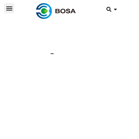
24 сентября 2024 г.
Новости
Технические
характеристики 96-
вольтового/9,98
кВт·ч литий-железо-
фосфатного