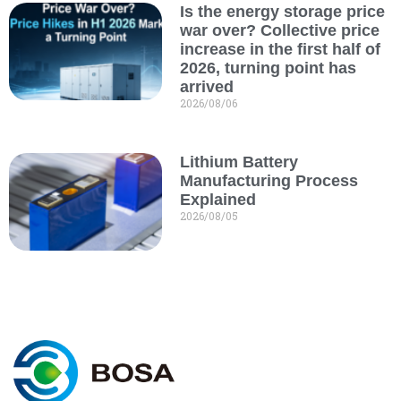
Is the energy storage price
war over? Collective price
increase in the first half of
2026, turning point has
arrived
2026/08/06
Lithium Battery
Manufacturing Process
Explained
2026/08/05
К