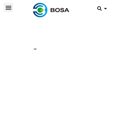
8 Μαΐου 2024
Νέα
Ποια είναι η διαφορά
μεταξύ των
φωτοβολταϊκών
μετατροπέων και
των μετατροπέων