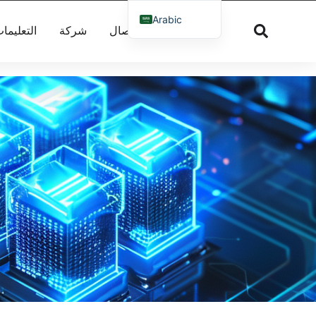
Arabic
اتصال
شركة
التعليما
English
French
Russian
Spanish
Dutch
German
Greek
Danish
Norwegian
Italian